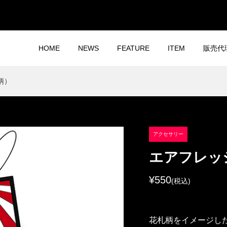
HOME
NEWS
FEATURE
ITEM
販売代
柄）
アクセサリー
エアフレッ
¥550
(税込)
花札柄をイメージし